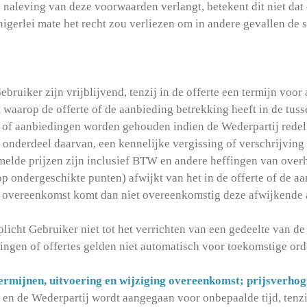
te naleving van deze voorwaarden verlangt, betekent dit niet da
enigerlei mate het recht zou verliezen om in andere gevallen de
bruiker zijn vrijblijvend, tenzij in de offerte een termijn voor 
 waarop de offerte of de aanbieding betrekking heeft in de tuss
es of aanbiedingen worden gehouden indien de Wederpartij redel
 onderdeel daarvan, een kennelijke vergissing of verschrijving
rmelde prijzen zijn inclusief BTW en andere heffingen van ove
 op ondergeschikte punten) afwijkt van het in de offerte of de
 overeenkomst komt dan niet overeenkomstig deze afwijkende aa
licht Gebruiker niet tot het verrichten van een gedeelte van d
ingen of offertes gelden niet automatisch voor toekomstige ord
ermijnen, uitvoering en wijziging overeenkomst; prijsverhog
en de Wederpartij wordt aangegaan voor onbepaalde tijd, tenzi