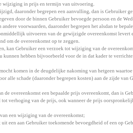
wijziging in prijs en termijn van uitvoering.
jzigd, daaronder begrepen een aanvulling, dan is Gebruiker ge
gegeven door de binnen Gebruiker bevoegde persoon en de Wede
n andere voorwaarden, daaronder begrepen het alsdan te bepale
 onmiddellijk uitvoeren van de gewijzigde overeenkomst levert
rond om de overeenkomst op te zeggen.
n, kan Gebruiker een verzoek tot wijziging van de overeenkomst
zou kunnen hebben bijvoorbeeld voor de in dat kader te verrich
e mocht komen in de deugdelijke nakoming van hetgeen waartoe 
oor alle schade (daaronder begrepen kosten) aan de zijde van G
 van de overeenkomst een bepaalde prijs overeenkomt, dan is G
tot verhoging van de prijs, ook wanneer de prijs oorspronkelij
lg van een wijziging van de overeenkomst;
it uit een aan Gebruiker toekomende bevoegdheid of een op Geb