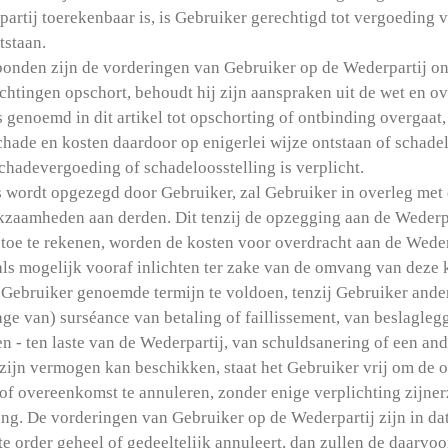
partij toerekenbaar is, is Gebruiker gerechtigd tot vergoeding
ntstaan.
onden zijn de vorderingen van Gebruiker op de Wederpartij on
htingen opschort, behoudt hij zijn aanspraken uit de wet en 
 genoemd in dit artikel tot opschorting of ontbinding overgaat, 
ade en kosten daardoor op enigerlei wijze ontstaan of schadelo
schadevergoeding of schadeloosstelling is verplicht.
s wordt opgezegd door Gebruiker, zal Gebruiker in overleg met
kzaamheden aan derden. Dit tenzij de opzegging aan de Wederpar
 toe te rekenen, worden de kosten voor overdracht aan de Weder
als mogelijk vooraf inlichten ter zake van de omvang van deze
Gebruiker genoemde termijn te voldoen, tenzij Gebruiker ande
rage van) surséance van betaling of faillissement, van beslagleg
n - ten laste van de Wederpartij, van schuldsanering of een a
r zijn vermogen kan beschikken, staat het Gebruiker vrij om de 
f overeenkomst te annuleren, zonder enige verplichting zijnerz
ng. De vorderingen van Gebruiker op de Wederpartij zijn in da
te order geheel of gedeeltelijk annuleert, dan zullen de daarvo