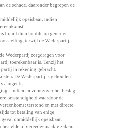
 van de schade, daaronder begrepen de
middellijk opeisbaar. Indien
overeenkomst.
is hij uit dien hoofde op generlei
osstelling, terwijl de Wederpartij,
 de Wederpartij zorgdragen voor
tij toerekenbaar is. Tenzij het
partij in rekening gebracht.
 kosten. De Wederpartij is gehouden
rs aangeeft.
ging - indien en voor zover het beslag
ndere omstandigheid waardoor de
overeenkomst terstond en met directe
ijds tot betaling van enige
t geval onmiddellijk opeisbaar.
or bestelde of gereedgemaakte zaken,