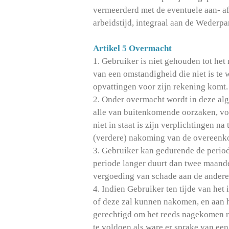
vermeerderd met de eventuele aan- a
arbeidstijd, integraal aan de Wederpa
Artikel 5 Overmacht
1. Gebruiker is niet gehouden tot he
van een omstandigheid die niet is te 
opvattingen voor zijn rekening komt
2. Onder overmacht wordt in deze alg
alle van buitenkomende oorzaken, vo
niet in staat is zijn verplichtingen 
(verdere) nakoming van de overeenko
3. Gebruiker kan gedurende de period
periode langer duurt dan twee maanden
vergoeding van schade aan de andere 
4. Indien Gebruiker ten tijde van he
of deze zal kunnen nakomen, en aan h
gerechtigd om het reeds nagekomen re
te voldoen als ware er sprake van ee