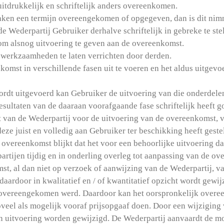
 uitdrukkelijk en schriftelijk anders overeenkomen.
zaken een termijn overeengekomen of opgegeven, dan is dit nimme
de Wederpartij Gebruiker derhalve schriftelijk in gebreke te ste
 om alsnog uitvoering te geven aan de overeenkomst.
e werkzaamheden te laten verrichten door derden.
komst in verschillende fasen uit te voeren en het aldus uitgevo
ordt uitgevoerd kan Gebruiker de uitvoering van die onderdele
resultaten van de daaraan voorafgaande fase schriftelijk heeft
 van de Wederpartij voor de uitvoering van de overeenkomst, v
eze juist en volledig aan Gebruiker ter beschikking heeft geste
e overeenkomst blijkt dat het voor een behoorlijke uitvoering d
 partijen tijdig en in onderling overleg tot aanpassing van de o
, al dan niet op verzoek of aanwijzing van de Wederpartij, van
ardoor in kwalitatief en / of kwantitatief opzicht wordt gewij
 overeengekomen werd. Daardoor kan het oorspronkelijk ove
oveel als mogelijk vooraf prijsopgaaf doen. Door een wijzigin
n uitvoering worden gewijzigd. De Wederpartij aanvaardt de mo