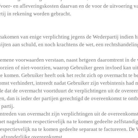
fvoer- en afleveringskosten daarvan en de voor de uitvoering 
rtij in rekening worden gebracht.
t nakomen van enige verplichting jegens de Wederpartij indien h
wijten aan schuld, en noch krachtens de wet, een rechtshandelin
.
emene voorwaarden verstaan, naast hetgeen daaromtrent in de 
orzien of niet-voorzien, waarop Gebruiker geen invloed kan u
na te komen. Gebruiker heeft ook het recht zich op overmacht te
mst verhindert, intreedt nadat Gebruiker zijn verbintenis ha
e dat de overmacht voortduurt de verplichtingen uit de overee
, dan is ieder der partijen gerechtigd de overeenkomst te ontb
partij.
t intreden van overmacht zijn verplichtingen uit de overeenkoms
et nagekomen respectievelijk na te komen gedeelte zelfstandi
spectievelijk na te komen gedeelte separaat te factureren. De 
n afzonderlijke overeenkomst.