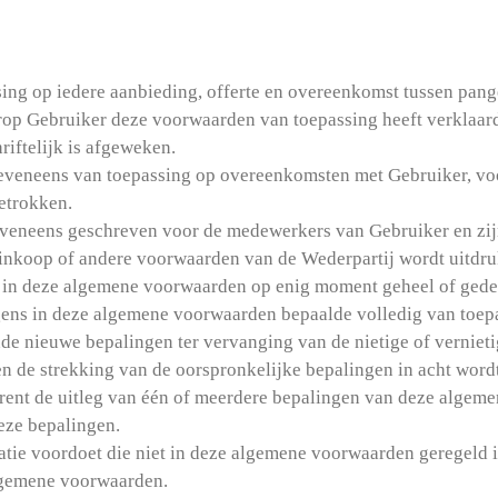
ing op iedere aanbieding, offerte en overeenkomst tussen pang
rop Gebruiker deze voorwaarden van toepassing heeft verklaar
hriftelijk is afgeweken.
eveneens van toepassing op overeenkomsten met Gebruiker, vo
betrokken.
veneens geschreven voor de medewerkers van Gebruiker en zijn
 inkoop­ of andere voorwaarden van de Wederpartij wordt uitdr
 in deze algemene voorwaarden op enig moment geheel of gedeelt
gens in deze algemene voorwaarden bepaalde volledig van toep
inde nieuwe bepalingen ter vervanging van de nietige of vernie
 en de strekking van de oorspronkelijke bepalingen in acht wor
trent de uitleg van één of meerdere bepalingen van deze algeme
deze bepalingen.
tuatie voordoet die niet in deze algemene voorwaarden geregeld i
algemene voorwaarden.