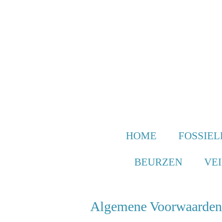
Ga
direct
naar
de
hoofdinhoud
HOME
FOSSIEL
BEURZEN
VE
Algemene Voorwaarden