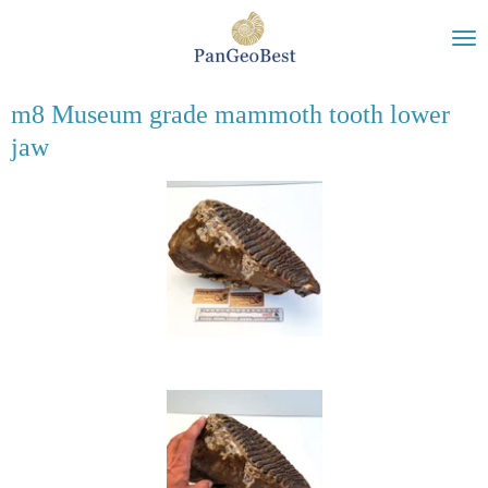
Ga
direct
naar
de
m8 Museum grade mammoth tooth lower
hoofdinhoud
jaw