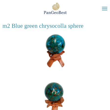
Ga
direct
naar
de
m2 Blue green chrysocolla sphere
hoofdinhoud