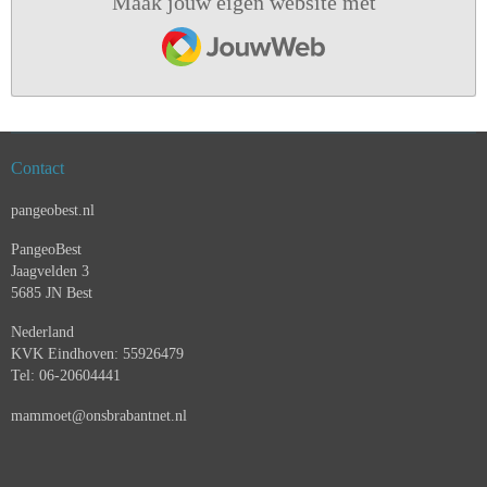
Maak jouw eigen website met
JouwWeb
Contact
pangeobest.nl
PangeoBest
Jaagvelden 3
5685 JN Best
Nederland
KVK Eindhoven: 55926479
Tel: 06-20604441
mammoet@onsbrabantnet.nl